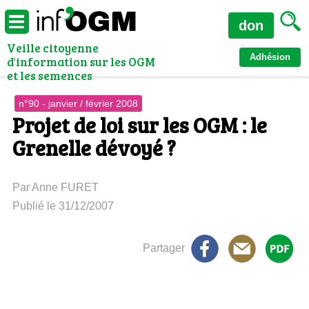
don
Veille citoyenne
Adhésion
d'information sur les OGM
et les semences
n°90 - janvier / février 2008
Projet de loi sur les OGM : le
Grenelle dévoyé ?
Par Anne FURET
Publié le 31/12/2007
Partager