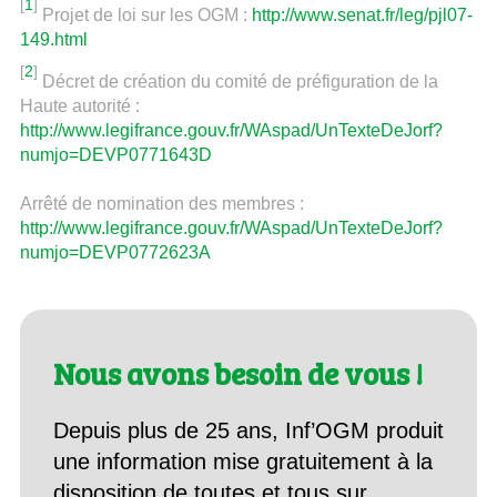
[
1
]
Projet de loi sur les OGM :
http://www.senat.fr/leg/pjl07-
149.html
[
2
]
Décret de création du comité de préfiguration de la
Haute autorité :
http://www.legifrance.gouv.fr/WAspad/UnTexteDeJorf?
numjo=DEVP0771643D
Arrêté de nomination des membres :
http://www.legifrance.gouv.fr/WAspad/UnTexteDeJorf?
numjo=DEVP0772623A
Nous avons besoin de vous !
Depuis plus de 25 ans, Inf’OGM produit
une information mise gratuitement à la
disposition de toutes et tous sur