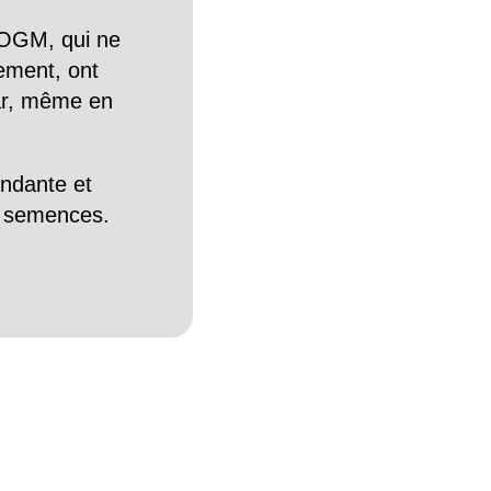
OGM, qui ne
tement, ont
Car, même en
endante et
es semences.