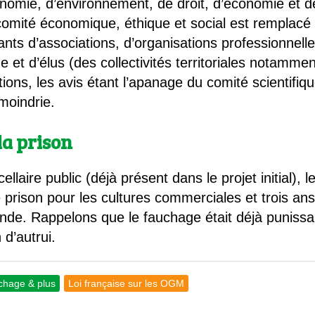
onomie, d’environnement, de droit, d’économie et d
comité économique, éthique et social est remplacé 
ants d’associations, d’organisations professionnel
que et d’élus (des collectivités territoriales notamm
s, les avis étant l’apanage du comité scientifique.
moindrie.
la prison
llaire public (déjà présent dans le projet initial), l
prison pour les cultures commerciales et trois ans
de. Rappelons que le fauchage était déjà punissabl
 d’autrui.
chage & plus
Loi française sur les OGM