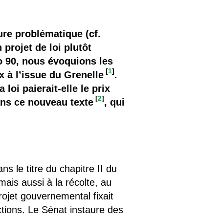
ure problématique (cf.
projet de loi plutôt
o 90, nous évoquions les
[
1
]
 à l’issue du Grenelle
.
loi paierait-elle le prix
[
2
]
dans ce nouveau texte
, qui
s le titre du chapitre II du
mais aussi à la récolte, au
rojet gouvernemental fixait
tions. Le Sénat instaure des