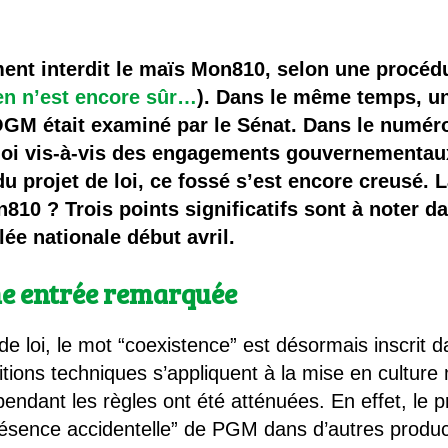
 brevets sur le vivant
y a semence…. et semence
ment interdit le maïs Mon810, selon une procéd
ien n’est encore sûr…
). Dans le même temps, un 
ls sont les avantages et les inconvénients des OGM ?
 OGM était examiné par le Sénat. Dans le numér
loi vis-à-vis des engagements gouvernementaux
projet de loi, ce fossé s’est encore creusé. La 
on810 ? Trois points significatifs sont à noter 
ée nationale début avril.
une entrée remarquée
 loi, le mot “coexistence” est désormais inscrit dan
itions techniques s’appliquent à la mise en culture 
endant les règles ont été atténuées. En effet, le p
présence accidentelle” de PGM dans d’autres produc