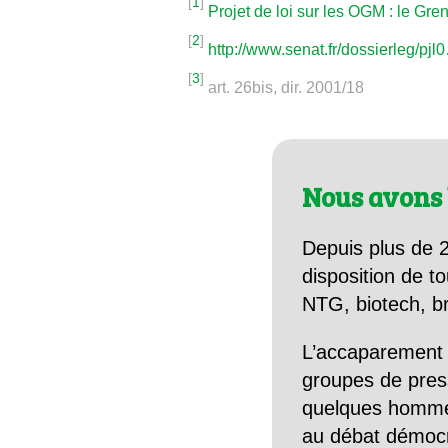
[
1
]
Projet de loi sur les OGM : le Gre
[
2
]
http://www.senat.fr/dossierleg/pjl
[
3
]
art. 26bis, dir. 2001/18
Nous avons 
Depuis plus de 2
disposition de to
NTG, biotech, br
L’accaparement 
groupes de pres
quelques hommes 
au débat démocra