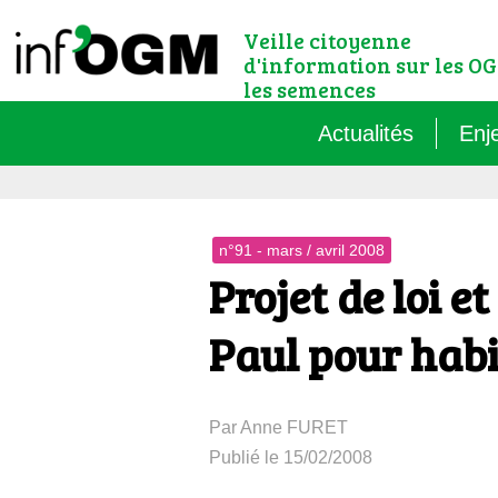
Veille citoyenne
d'information sur les OG
les semences
Actualités
Enj
Qu’
n°91 - mars / avril 2008
Règ
Projet de loi e
Le 
Paul pour habil
Que
Par Anne FURET
Que
Publié le 15/02/2008