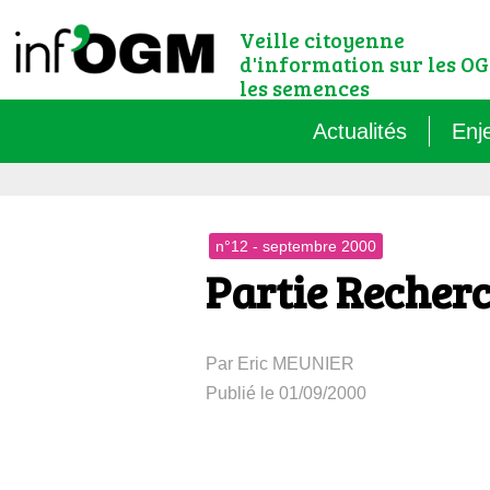
Veille citoyenne
d'information sur les OG
les semences
Actualités
Enj
Qu’
n°12 - septembre 2000
Règ
Partie Recher
Le 
Par Eric MEUNIER
Que
Publié le 01/09/2000
Que