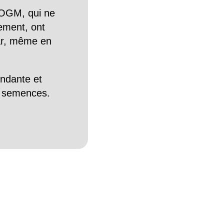
OGM, qui ne
tement, ont
Car, même en
endante et
es semences.