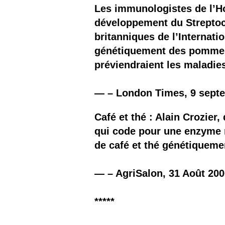
Les
Les immunologistes de l’Ho
développement du Streptoc
Il 
britanniques de l’Internati
génétiquement des pommes o
Que
préviendraient les maladies
— – London Times, 9 sept
Café et thé : Alain Crozier,
qui code pour une enzyme n
de café et thé génétiqueme
— – AgriSalon, 31 Août 200
*****