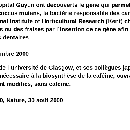
 brevets sur le vivant
pital Guyun ont découverts le gène qui permet
occus mutans, la bactérie responsable des car
y a semence…. et semence
onal Institute of Horticultural Research (Kent) 
u des fraises par l’insertion de ce gène afin d
ls sont les avantages et les inconvénients des OGM ?
 dentaires.
embre 2000
 de l’université de Glasgow, et ses collègues ja
écessaire à la biosynthèse de la caféine, ouvra
nt modifiés, sans caféine.
0, Nature, 30 août 2000