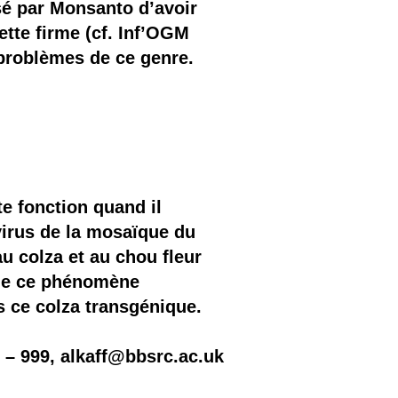
sé par Monsanto d’avoir
tte firme (cf. Inf’OGM
 problèmes de ce genre.
te fonction quand il
virus de la mosaïque du
 colza et au chou fleur
 que ce phénomène
s ce colza transgénique.
 – 999, alkaff@bbsrc.ac.uk