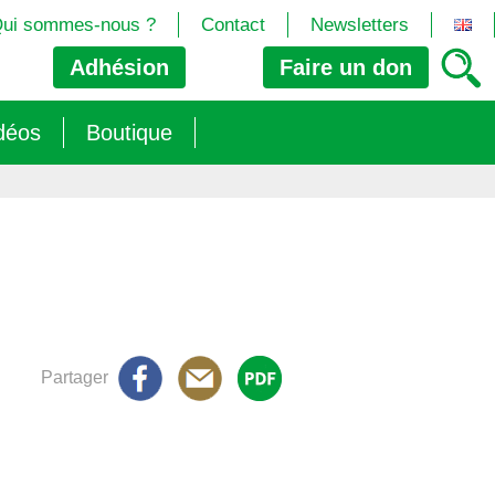
ui sommes-nous ?
Contact
Newsletters
Adhésion
Faire un
don
déos
Boutique
2024/25)
 les biotech
ns (2025)
 (OGM, Brevets, DSI, semences, Biotech…)
trement les OGM
e (2023/26)
sions » s’imposent aux législateurs européens ?
Partager