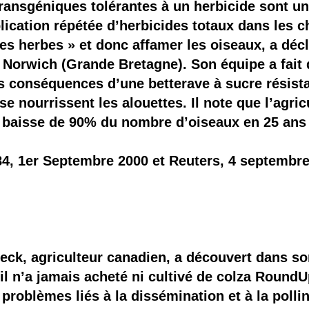
 transgéniques tolérantes à un herbicide sont u
plication répétée d’herbicides totaux dans les 
es herbes » et donc affamer les oiseaux, a dé
à Norwich (Grande Bretagne). Son équipe a fait
es conséquences d’une betterave à sucre résista
 nourrissent les alouettes. Il note que l’agric
e baisse de 90% du nombre d’oiseaux en 25 an
84, 1er Septembre 2000 et Reuters, 4 septembre
leck, agriculteur canadien, a découvert dans s
 il n’a jamais acheté ni cultivé de colza Roun
problèmes liés à la dissémination et à la polli