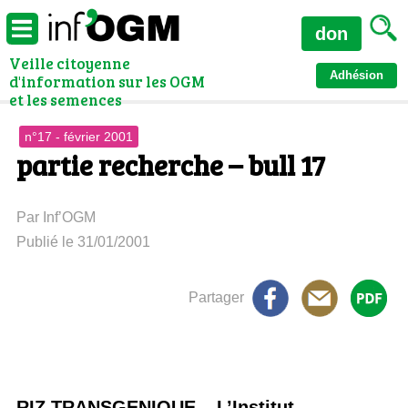
don
Veille citoyenne
Adhésion
d'information sur les OGM
et les semences
n°17 - février 2001
partie recherche – bull 17
Par Inf’OGM
Publié le 31/01/2001
Partager
RIZ TRANSGENIQUE – L’Institut