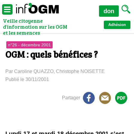
don
Veille citoyenne
Adhésion
d'information sur les OGM
et les semences
n°26 - décembre 2001
OGM : quels bénéfices ?
Par Caroline QUAZZO, Christophe NOISETTE
Publié le 30/11/2001
Partager
Lundi 17 et mardi 18 décembre 2001 s’est