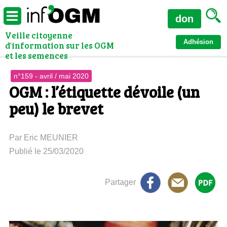
don
Veille citoyenne
Adhésion
d'information sur les OGM
et les semences
n°159 - avril / mai 2020
OGM : l’étiquette dévoile (un
peu) le brevet
Par Eric MEUNIER
Publié le 25/03/2020
Partager