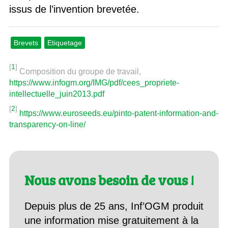
issus de l’invention brevetée.
Brevets
Etiquetage
[
1
]
Composition du groupe de travail,
https://www.infogm.org/IMG/pdf/cees_propriete-
intellectuelle_juin2013.pdf
[
2
]
https://www.euroseeds.eu/pinto-patent-information-and-
transparency-on-line/
Nous avons besoin de vous !
Depuis plus de 25 ans, Inf’OGM produit
une information mise gratuitement à la