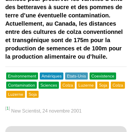
des betteraves à sucre et des pommes de
terre d’une éventuelle contamination.
Actuellement, au Canada, les distances
entre des cultures de colza conventionnel
et transgénique sont de 175m pour la
production de semences et de 100m pour
la production alimentaire ou d’huile.
Environnement
Amériques
Etats-Unis
Coexistence
Contamination
Sciences
Colza
Luzerne
Soja
Colza
Luzerne
Soja
[
1
]
New Scientist, 24 novembre 2001