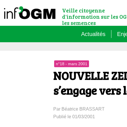
Veille citoyenne
d'information sur les OG
les semences
Actualités
Enj
Qu’
n°18 - mars 2001
Règ
NOUVELLE ZEL
Le 
s’engage vers
Que
Par Béatrice BRASSART
Que
Publié le 01/03/2001