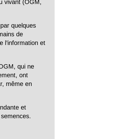
n du vivant (OGM,
 par quelques
mains de
 l’information et
OGM, qui ne
tement, ont
Car, même en
endante et
es semences.