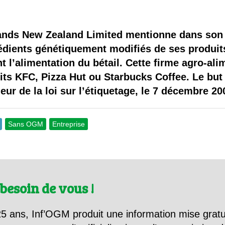
 brevets sur le vivant
y a semence…. et semence
rands New Zealand Limited mentionne dans son
grédients génétiquement modifiés de ses produit
ls sont les avantages et les inconvénients des OGM ?
 l’alimentation du bétail. Cette firme agro-ali
ts KFC, Pizza Hut ou Starbucks Coffee. Le but e
ur de la loi sur l’étiquetage, le 7 décembre 20
Sans OGM
Entreprise
besoin de vous !
5 ans, Inf’OGM produit une information mise gratu