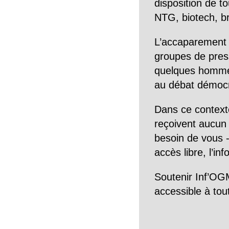
disposition de to
NTG, biotech, br
L’accaparement 
groupes de pres
quelques hommes 
au débat démocra
Dans ce context
reçoivent aucun r
besoin de vous -
accès libre, l’in
Soutenir Inf’OGM
accessible à tou