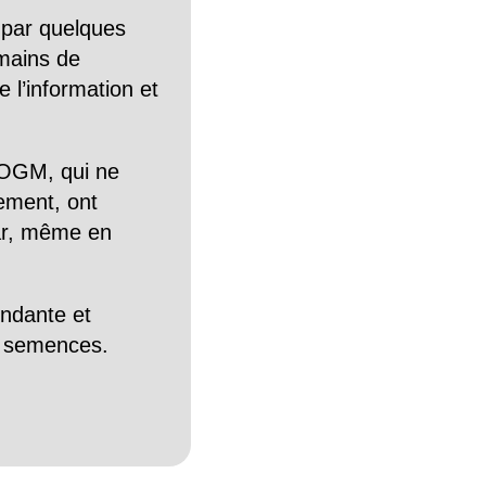
 par quelques
mains de
 l’information et
OGM, qui ne
tement, ont
Car, même en
endante et
es semences.