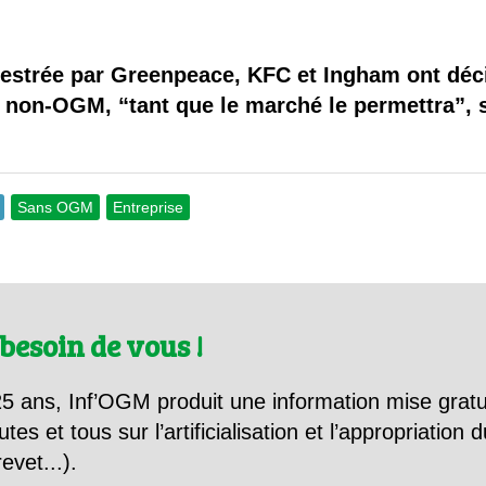
 brevets sur le vivant
y a semence…. et semence
estrée par Greenpeace, KFC et Ingham ont déci
non-OGM, “tant que le marché le permettra”, so
ls sont les avantages et les inconvénients des OGM ?
Sans OGM
Entreprise
besoin de vous !
5 ans, Inf’OGM produit une information mise gratu
utes et tous sur l’artificialisation et l’appropriatio
evet...).