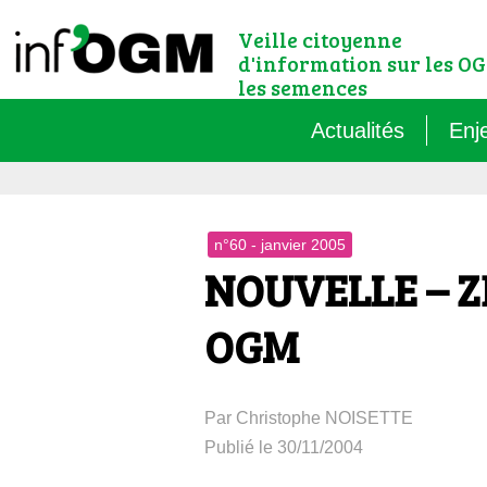
Veille citoyenne
d'information sur les OG
les semences
Actualités
Enj
Qu’
n°60 - janvier 2005
Règ
NOUVELLE – ZE
Le 
OGM
Que
Par Christophe NOISETTE
Que
Publié le 30/11/2004