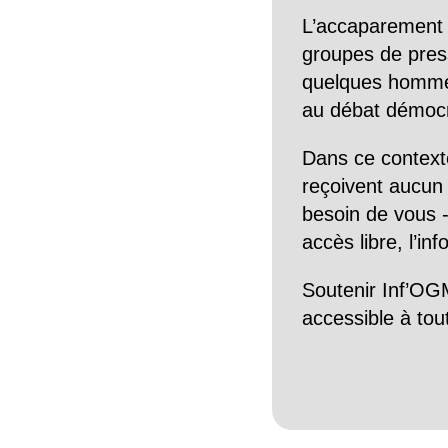
L’accaparement 
groupes de pres
quelques hommes 
au débat démocra
Dans ce context
reçoivent aucun r
besoin de vous -
accès libre, l’in
Soutenir Inf’OGM
accessible à tou