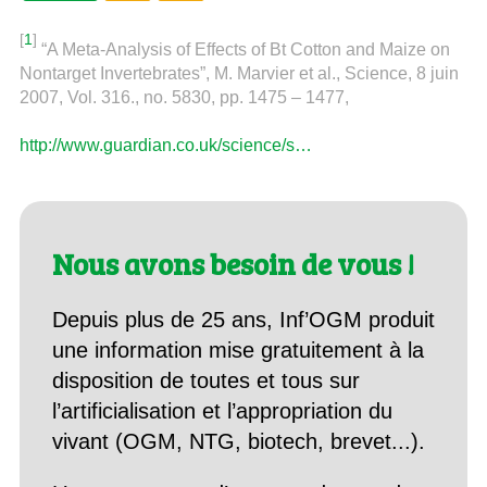
[
1
]
“A Meta-Analysis of Effects of Bt Cotton and Maize on
Nontarget Invertebrates”, M. Marvier et al., Science, 8 juin
2007, Vol. 316., no. 5830, pp. 1475 – 1477,
http://www.guardian.co.uk/science/s…
Nous avons besoin de vous !
Depuis plus de 25 ans, Inf’OGM produit
une information mise gratuitement à la
disposition de toutes et tous sur
l’artificialisation et l’appropriation du
vivant (OGM, NTG, biotech, brevet...).