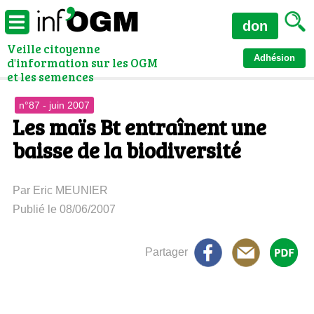
don
Veille citoyenne
Adhésion
d'information sur les OGM
et les semences
n°87 - juin 2007
Les maïs Bt entraînent une
baisse de la biodiversité
Par Eric MEUNIER
Publié le 08/06/2007
Partager