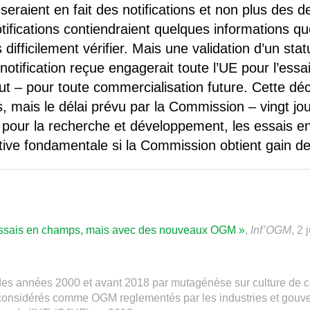
eraient en fait des notifications et non plus des 
tifications contiendraient quelques informations qu
difficilement vérifier. Mais une validation d’un st
otification reçue engagerait toute l’UE pour l’ess
t – pour toute commercialisation future. Cette déc
 mais le délai prévu par la Commission – vingt jou
s pour la recherche et développement, les essais 
tive fondamentale si la Commission obtient gain de
essais en champs, mais avec des nouveaux OGM »
,
Inf’OGM
, 2 
es années 2000 et avant 2018 par mutagénèse sur culture de c
as considérés comme OGM reglementés par les industries et gouv