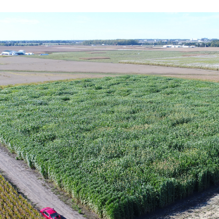
 brevets sur le vivant
y a semence…. et semence
ls sont les avantages et les inconvénients des OGM ?