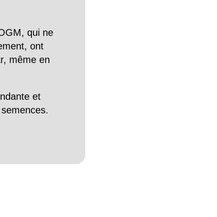
OGM, qui ne
tement, ont
Car, même en
endante et
es semences.