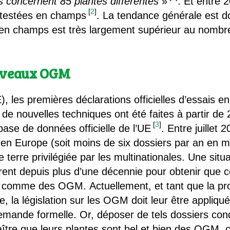
concernent 85 plantes différentes
»
. Et entre 
[
2
]
é testées en champs
. La tendance générale est do
 en champs est très largement supérieur au nombr
ouveaux OGM
, les premières déclarations officielles d’essais 
e nouvelles techniques ont été faites à partir de 
[
3
]
base de données officielle de l’UE
. Entre juillet
 en Europe (soit moins de six dossiers par an en 
terre privilégiée par les multinationales. Une situa
rent depuis plus d’une décennie pour obtenir que c
 comme des OGM. Actuellement, et tant que la pr
, la législation sur les OGM doit leur être appli
 demande formelle. Or, déposer de tels dossiers cond
ître que leurs plantes sont bel et bien des OGM, ce 