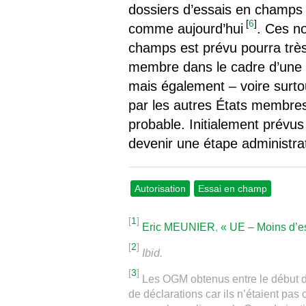
dossiers d’essais en champs s
[
6
]
comme aujourd’hui
. Ces no
champs est prévu pourra très 
membre dans le cadre d’une n
mais également – voire surtou
par les autres États membres,
probable. Initialement prévu
devenir une étape administra
Autorisation
Essai en champ
[
1
]
Eric MEUNIER
,
« UE – Moins d’
[
2
]
Ibid.
[
3
]
Les OGM obtenus entre le début d
de déclarations car ils n’étaient p