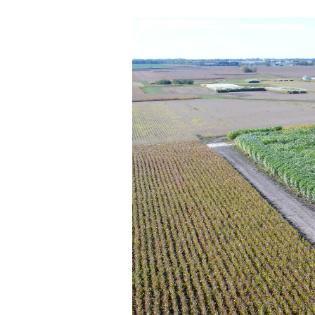
Les
Il 
Que