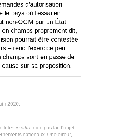
demandes d’autorisation
e le pays où l’essai en
atut non-OGM par un État
ai en champs proprement dit,
ision pourrait être contestée
rs – rend l’exercice peu
en champs sont en passe de
 cause sur sa proposition.
juin 2020.
ellules
in vitro
n’ont pas fait l’objet
ernements nationaux. Une erreur,