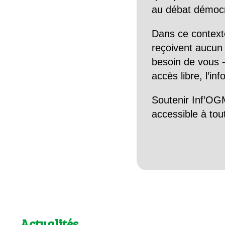
au débat démocra
Dans ce context
reçoivent aucun r
besoin de vous -
accès libre, l’in
Soutenir Inf’OGM
accessible à tou
Actualités