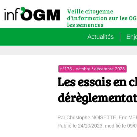
Veille citoyenne
d'information sur les OG
les semences
Actualités
Enj
Qu’
n°173 - octobre / décembre 2023
Règ
Les essais en c
Le 
dérèglementat
Que
Par Christophe NOISETTE, Eric M
Que
Publié le 24/10/2023, modifié le 09/