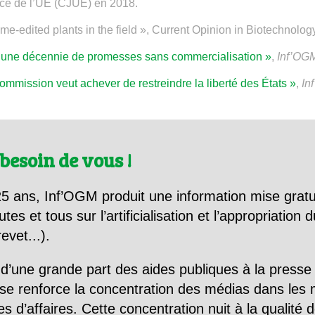
ice de l’UE (CJUE) en 2018.
me-edited plants in the field », Current Opinion in Biotechnolo
, une décennie de promesses sans commercialisation »
,
Inf’OG
mission veut achever de restreindre la liberté des États »
,
In
besoin de vous !
5 ans, Inf’OGM produit une information mise gratu
utes et tous sur l’artificialisation et l’appropriatio
evet...).
d’une grande part des aides publiques à la presse
se renforce la concentration des médias dans les 
d’affaires. Cette concentration nuit à la qualité de