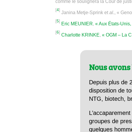
comme le soulignera la Cour de just
[
4
]
Janina Metje-Sprink et
al.
, « Geno
[
5
]
Eric MEUNIER
,
« Aux États-Unis
[
6
]
Charlotte KRINKE
,
« OGM – La Com
Nous avons 
Depuis plus de 2
disposition de to
NTG, biotech, br
L’accaparement 
groupes de pres
quelques hommes 