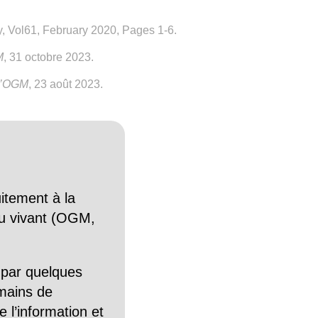
gy, Vol61, February 2020, Pages 1-6.
M
, 31 octobre 2023.
f’OGM
, 23 août 2023.
itement à la
n du vivant (OGM,
 par quelques
mains de
 l’information et