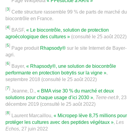
Page Wikipedia
« PFesticide à ARN »
[
3
]
Cette structure rassemble 99 % de parts de marché du
biocontrôle en France.
[
4
]
BASF,
« Le biocontrôle, solution de protection
agroécologique des cultures »
(consulté le 25 août 2022)
[
5
]
Page produit
Rhapsody®
sur le site Internet de Bayer-
agri.
[
6
]
Bayer,
« Rhapsody®, une solution de biocontrôle
performante en protection botrytis sur la vigne »
,
septembre 2018 (consulté le 25 août 2022)
[
7
]
Jeanne, D.,
« BMA vise 30 % du marché et deux
solutions pour chaque usage d’ici 2030 »
,
Terre-net.fr
, 23
décembre 2019 (consulté le 25 août 2022)
[
8
]
Laurent Marcaillou,
« Micropep lève 8,75 millions pour
protéger les cultures avec des peptides végétaux »
,
Les
Echos
, 27 juin 2022