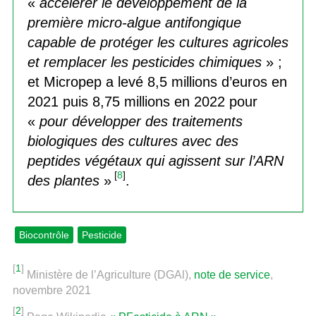
«
accélérer le développement de la
première micro-algue antifongique
capable de protéger les cultures agricoles
et remplacer les pesticides chimiques
» ;
et Micropep a levé 8,5 millions d’euros en
2021 puis 8,75 millions en 2022 pour
«
pour développer des traitements
biologiques des cultures avec des
peptides végétaux qui agissent sur l’ARN
[
8
]
des plantes
»
.
Biocontrôle
Pesticide
[
1
]
Ministère de l’Agriculture (DGAl),
note de service
,
novembre 2021
[
2
]