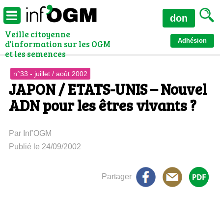
don
Veille citoyenne
Adhésion
d'information sur les OGM
et les semences
n°33 - juillet / août 2002
JAPON / ETATS-UNIS – Nouvel
ADN pour les êtres vivants ?
Par Inf’OGM
Publié le 24/09/2002
Partager