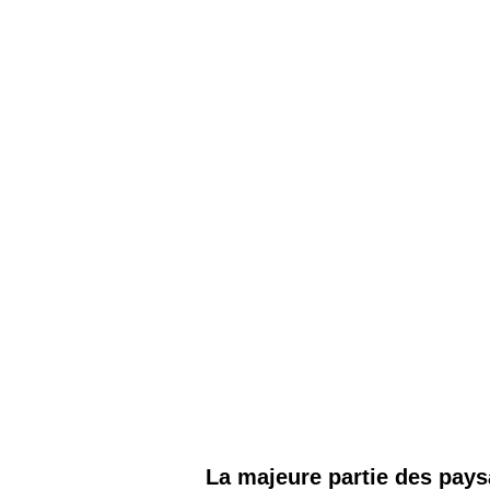
Les
Il 
Que
La majeure partie des pays