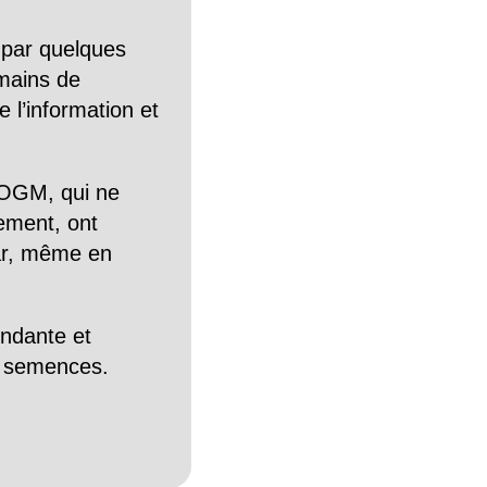
 par quelques
mains de
 l’information et
OGM, qui ne
tement, ont
Car, même en
endante et
es semences.