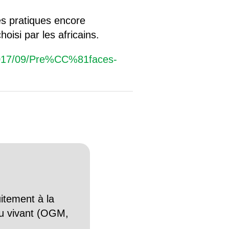
es pratiques encore
isi par les africains.
/2017/09/Pre%CC%81faces-
itement à la
n du vivant (OGM,