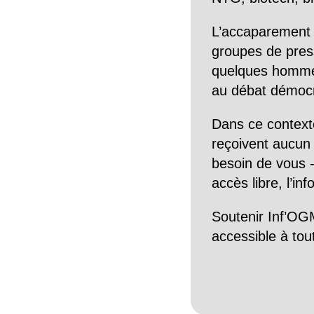
L’accaparement 
groupes de pres
quelques hommes 
au débat démocra
Dans ce context
reçoivent aucun r
besoin de vous -
accès libre, l’in
Soutenir Inf’OGM
accessible à tou