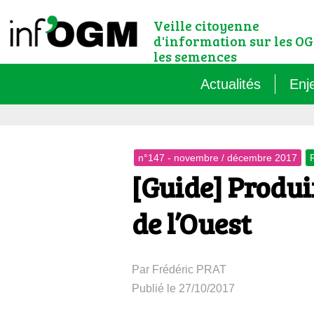
Veille citoyenne
d'information sur les OG
les semences
Actualités
Enj
Qu’
n°147 - novembre / décembre 2017
Règ
[Guide] Produ
Le 
de l’Ouest
Que
Par Frédéric PRAT
Que
Publié le 27/10/2017