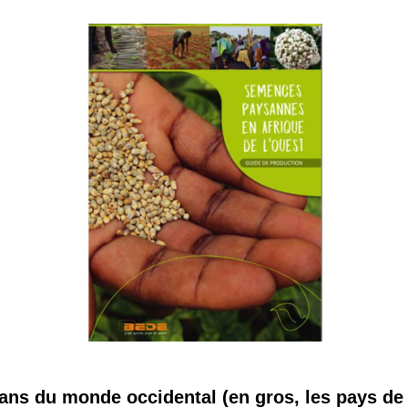
 brevets sur le vivant
y a semence…. et semence
ls sont les avantages et les inconvénients des OGM ?
ans du monde occidental (en gros, les pays de 