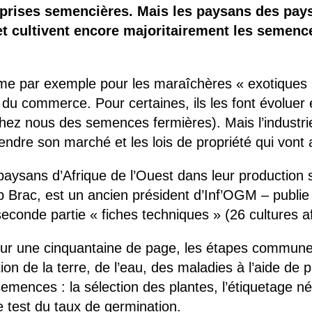
rises semencières. Mais les paysans des pays 
et cultivent encore majoritairement les semenc
e par exemple pour les maraîchères « exotiques », 
du commerce. Pour certaines, ils les font évoluer
 chez nous des semences fermières). Mais l’industr
ndre son marché et les lois de propriété qui vont 
aysans d’Afrique de l’Ouest dans leur production 
b Brac, est un ancien président d’Inf’OGM – publi
econde partie « fiches techniques » (26 cultures a
sur une cinquantaine de page, les étapes communes
n de la terre, de l’eau, des maladies à l’aide de pr
emences : la sélection des plantes, l’étiquetage néc
e test du taux de germination.