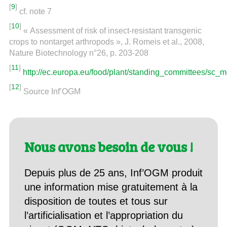
[
9
]
cf. note 7
[
10
]
« Assessment of risk of insect-resistant transgenic
crops to nontarget arthropods », J. Romeis et al., 2008,
Nature Biotechnology n°26, p. 203-208
[
11
]
http://ec.europa.eu/food/plant/standing_committees/sc
[
12
]
Source Inf’OGM
Nous avons besoin de vous !
Depuis plus de 25 ans, Inf’OGM produit
une information mise gratuitement à la
disposition de toutes et tous sur
l’artificialisation et l’appropriation du