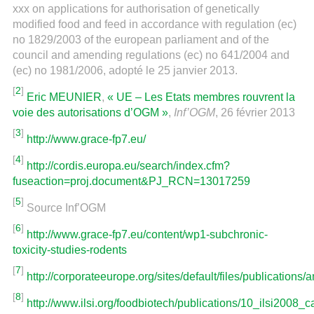
xxx on applications for authorisation of genetically
modified food and feed in accordance with regulation (ec)
no 1829/2003 of the european parliament and of the
council and amending regulations (ec) no 641/2004 and
(ec) no 1981/2006, adopté le 25 janvier 2013.
[
2
]
Eric MEUNIER
,
« UE – Les Etats membres rouvrent la
voie des autorisations d’OGM »
,
Inf’OGM
, 26 février 2013
[
3
]
http://www.grace-fp7.eu/
[
4
]
http://cordis.europa.eu/search/index.cfm?
fuseaction=proj.document&PJ_RCN=13017259
[
5
]
Source Inf’OGM
[
6
]
http://www.grace-fp7.eu/content/wp1-subchronic-
toxicity-studies-rodents
[
7
]
http://corporateeurope.org/sites/default/files/publications
[
8
]
http://www.ilsi.org/foodbiotech/publications/10_ilsi2008_c