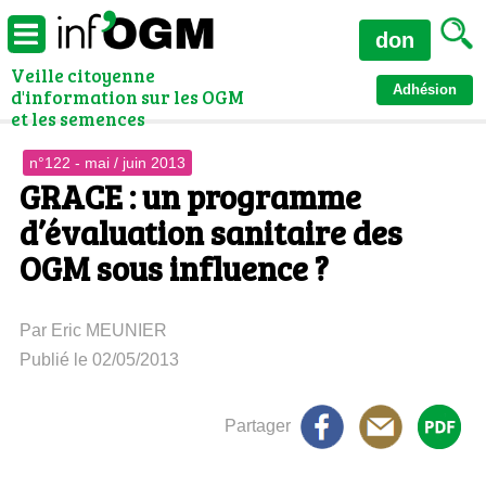
don
Veille citoyenne
Adhésion
d'information sur les OGM
et les semences
n°122 - mai / juin 2013
GRACE : un programme
d’évaluation sanitaire des
OGM sous influence ?
Par Eric MEUNIER
Publié le 02/05/2013
Partager