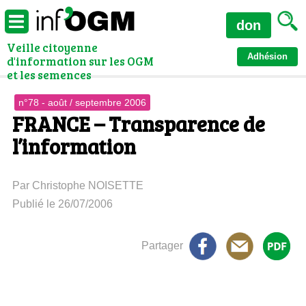
don
Veille citoyenne
Adhésion
d'information sur les OGM
et les semences
n°78 - août / septembre 2006
FRANCE – Transparence de
l’information
Par Christophe NOISETTE
Publié le 26/07/2006
Partager