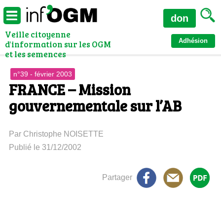
don
Veille citoyenne
Adhésion
d'information sur les OGM
et les semences
n°39 - février 2003
FRANCE – Mission
gouvernementale sur l’AB
Par Christophe NOISETTE
Publié le 31/12/2002
Partager