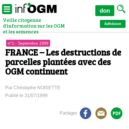
don
Veille citoyenne
Adhésion
d'information sur les OGM
et les semences
n°1 - Septembre 1999
FRANCE – Les destructions de
parcelles plantées avec des
OGM continuent
Par Christophe NOISETTE
Publié le 31/07/1999
Partager