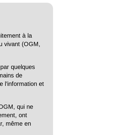
itement à la
n du vivant (OGM,
 par quelques
mains de
 l’information et
OGM, qui ne
tement, ont
Car, même en