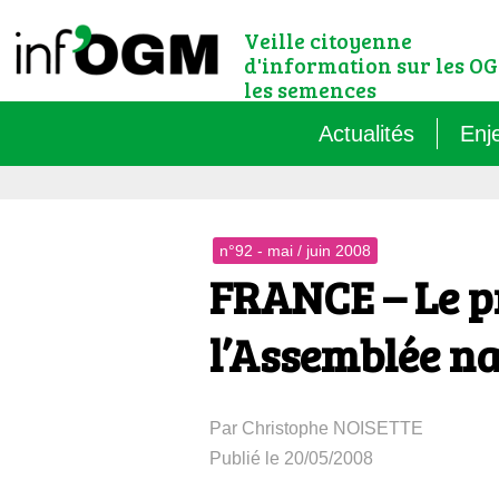
Veille citoyenne
d'information sur les OG
les semences
Actualités
Enj
Qu’
n°92 - mai / juin 2008
Règ
FRANCE – Le pr
Le 
l’Assemblée na
Que
Par Christophe NOISETTE
Que
Publié le 20/05/2008