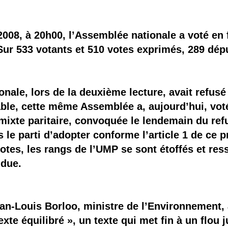
 brevets sur le vivant
y a semence…. et semence
2008, à 20h00, l’Assemblée nationale a voté en
Sur 533 votants et 510 votes exprimés, 289 dépu
ls sont les avantages et les inconvénients des OGM ?
nale, lors de la deuxième lecture, avait refusé
able, cette même Assemblée a, aujourd’hui, voté
ixte paritaire, convoquée le lendemain du ref
is le parti d’adopter conforme l’article 1 de ce p
votes, les rangs de l’UMP se sont étoffés et res
ndue.
n-Louis Borloo, ministre de l’Environnement, a
e équilibré », un texte qui met fin à un flou ju