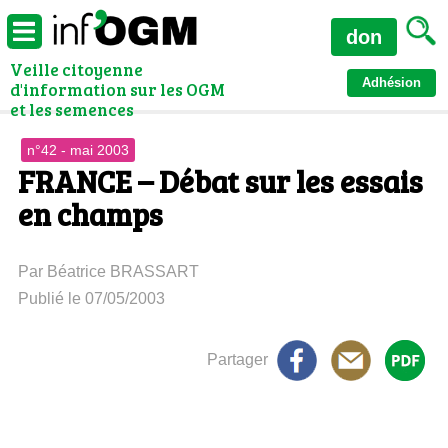
don
Veille citoyenne
Adhésion
d'information sur les OGM
et les semences
n°42 - mai 2003
FRANCE – Débat sur les essais
en champs
Par Béatrice BRASSART
Publié le 07/05/2003
Partager