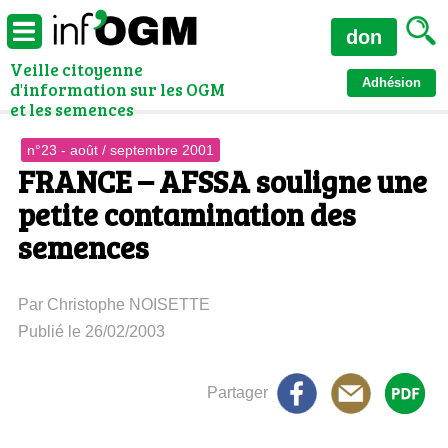
don
Veille citoyenne
Adhésion
d'information sur les OGM
et les semences
n°23 - août / septembre 2001
FRANCE – AFSSA souligne une
petite contamination des
semences
Par Christophe NOISETTE
Publié le 26/02/2003
Partager