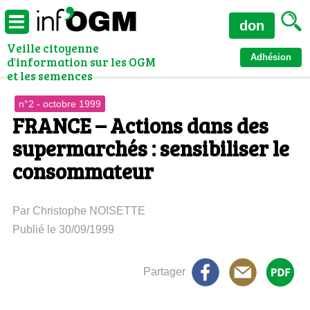
don
Veille citoyenne
Adhésion
d'information sur les OGM
et les semences
n°2 - octobre 1999
FRANCE – Actions dans des
supermarchés : sensibiliser le
consommateur
Par Christophe NOISETTE
Publié le 30/09/1999
Partager