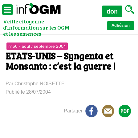
don
Veille citoyenne
Adhésion
d'information sur les OGM
et les semences
n°56 - août / septembre 2004
ETATS-UNIS – Syngenta et
Monsanto : c’est la guerre !
Par Christophe NOISETTE
Publié le 28/07/2004
Partager