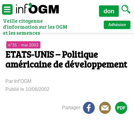
don
Veille citoyenne
Adhésion
d'information sur les OGM
et les semences
n°31 - mai 2002
ETATS-UNIS – Politique
américaine de développement
Par Inf’OGM
Publié le 10/06/2002
Partager