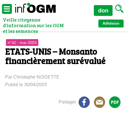
don
Veille citoyenne
Adhésion
d'information sur les OGM
et les semences
n°42 - mai 2003
ETATS-UNIS – Monsanto
financièrement surévalué
Par Christophe NOISETTE
Publié le 30/04/2003
Partager