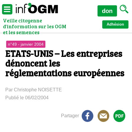
don
Veille citoyenne
Adhésion
d'information sur les OGM
et les semences
n°49 - janvier 2004
ETATS-UNIS – Les entreprises
dénoncent les
réglementations européennes
Par Christophe NOISETTE
Publié le 06/02/2004
Partager