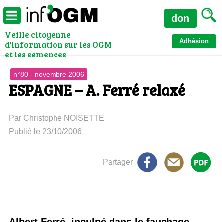
don
Veille citoyenne
Adhésion
d'information sur les OGM
et les semences
n°80 - novembre 2006
ESPAGNE – A. Ferré relaxé
Par Christophe NOISETTE
Publié le 23/10/2006
Partager
Albert Ferré, inculpé dans le fauchage