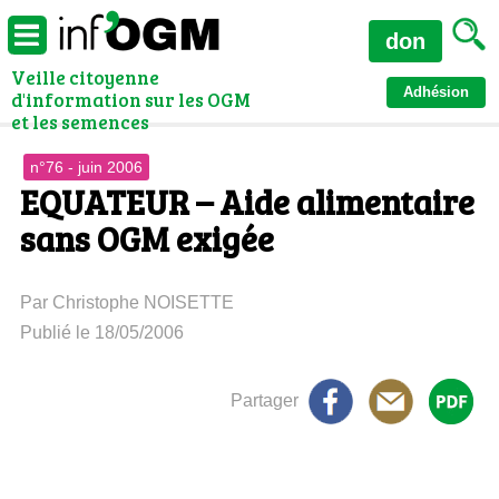
don
Veille citoyenne
Adhésion
d'information sur les OGM
et les semences
n°76 - juin 2006
EQUATEUR – Aide alimentaire
sans OGM exigée
Par Christophe NOISETTE
Publié le 18/05/2006
Partager