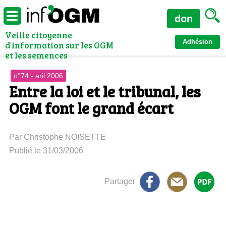
don
Veille citoyenne
Adhésion
d'information sur les OGM
et les semences
n°74 - aril 2006
Entre la loi et le tribunal, les
OGM font le grand écart
Par Christophe NOISETTE
Publié le 31/03/2006
Partager