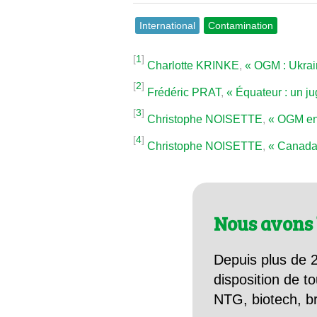
International
Contamination
[
1
]
Charlotte KRINKE
,
« OGM : Ukrain
[
2
]
Frédéric PRAT
,
« Équateur : un j
[
3
]
Christophe NOISETTE
,
« OGM en 
[
4
]
Christophe NOISETTE
,
« Canada 
Nous avons 
Depuis plus de 2
disposition de to
NTG, biotech, br