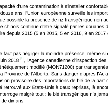
acité d’une contamination à s’installer confortabl
 douze ans, l’Union européenne surveille les impor
ue possible la présence de riz transgénique non aut
nique chinois continue d’être signalé par les douan
dre depuis 2015 (5 en 2015, 5 en 2016, 9 en 2017 
 ne faut pas négliger la moindre présence, même si e
[
4
]
juin 2018
, l’Agence canadienne d’inspection des
génétiquement modifié (MON71200) par transgenès
a Province de l’Alberta. Sans danger d’après l’Acia
on provisoire des importations de blé de la part 
 retrouvé aux États-Unis à deux reprises, là encor
erroge malgré tout : le blé transgénique n’a jamai
s de dix ans.