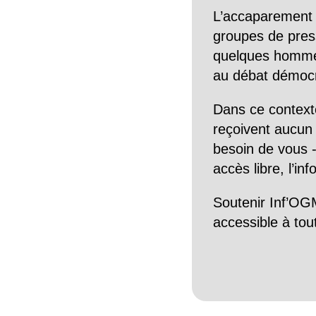
L’accaparement 
groupes de pres
quelques hommes 
au débat démocra
Dans ce context
reçoivent aucun r
besoin de vous -
accès libre, l’in
Soutenir Inf’OGM
accessible à tou