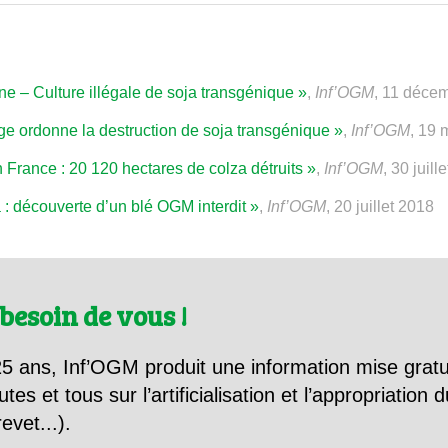
e – Culture illégale de soja transgénique »
,
Inf’OGM
, 11 déce
uge ordonne la destruction de soja transgénique »
,
Inf’OGM
, 19 
France : 20 120 hectares de colza détruits »
,
Inf’OGM
, 30 juill
: découverte d’un blé OGM interdit »
,
Inf’OGM
, 20 juillet 2018
besoin de vous !
5 ans, Inf’OGM produit une information mise gratu
utes et tous sur l’artificialisation et l’appropriatio
evet...).