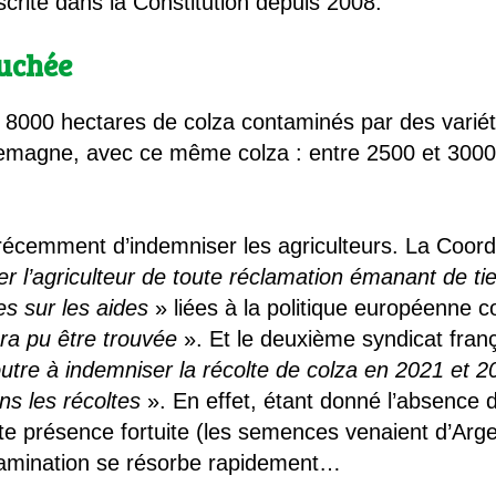
crite dans la Constitution depuis 2008.
ouchée
e 8000 hectares de colza contaminés par des variét
llemagne, avec ce même colza : entre 2500 et 300
écemment d’indemniser les agriculteurs. La Coordi
 l’agriculteur de toute réclamation émanant de tie
es sur les aides
» liées à la politique européenne
ra pu être trouvée
». Et le deuxième syndicat fran
utre à indemniser la récolte de colza en 2021 et 
ns les récoltes
». En effet, étant donné l’absence de
tte présence fortuite (les semences venaient d’Arge
tamination se résorbe rapidement…