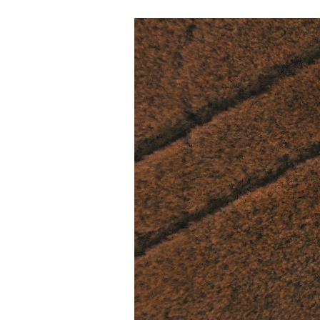
Les
Il 
Que