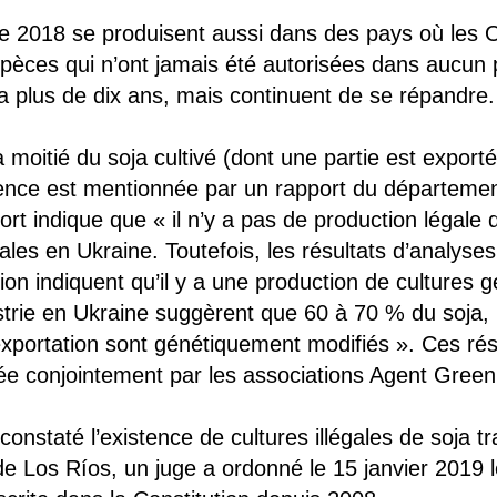
ée 2018 se produisent aussi dans des pays où les
pèces qui n’ont jamais été autorisées dans aucun 
y a plus de dix ans, mais continuent de se répandre.
la moitié du soja cultivé (dont une partie est expor
ence est mentionnée par un rapport du département
rt indique que « il n’y a pas de production légale
les en Ukraine. Toutefois, les résultats d’analyse
tion indiquent qu’il y a une production de cultures
ustrie en Ukraine suggèrent que 60 à 70 % du soja,
exportation sont génétiquement modifiés ». Ces rés
sée conjointement par les associations Agent Gree
 constaté l’existence de cultures illégales de soja t
e Los Ríos, un juge a ordonné le 15 janvier 2019 leu