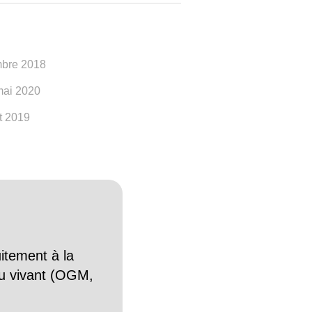
mbre 2018
mai 2020
et 2019
itement à la
n du vivant (OGM,