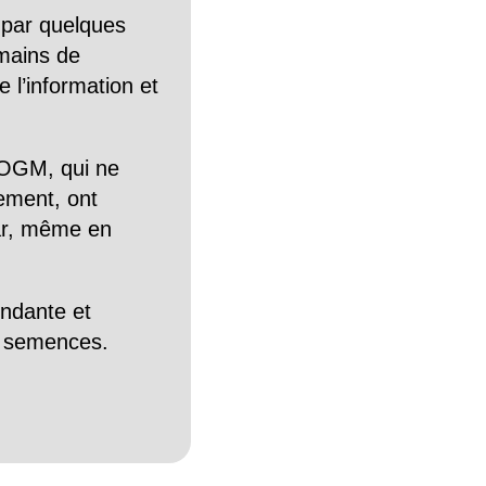
 par quelques
mains de
 l’information et
OGM, qui ne
tement, ont
Car, même en
endante et
es semences.