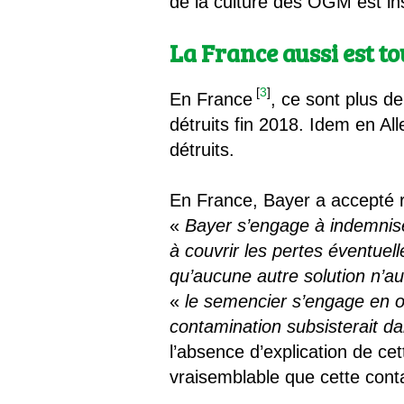
de la culture des OGM est ins
La France aussi est t
[
3
]
En France
, ce sont plus d
détruits fin 2018. Idem en A
détruits.
En France, Bayer a accepté r
«
Bayer s’engage à indemniser
à couvrir les pertes éventuell
qu’aucune autre solution n’au
«
le semencier s’engage en o
contamination subsisterait da
l’absence d’explication de ce
vraisemblable que cette con