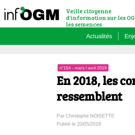
Veille citoyenne
d'information sur les OG
les semences
Actualités
Enj
Qu’
n°154 - mars / avril 2019
Règ
En 2018, les c
Le 
ressemblent
Que
Par Christophe NOISETTE
Que
Publié le 20/05/2019