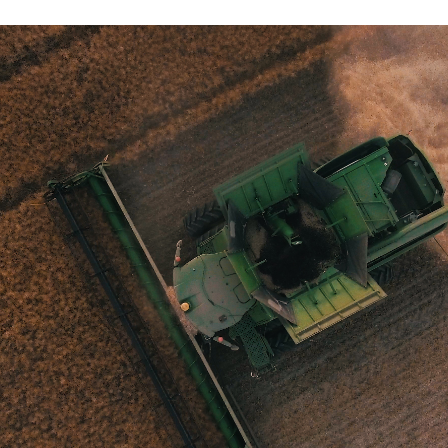
 brevets sur le vivant
y a semence…. et semence
ls sont les avantages et les inconvénients des OGM ?