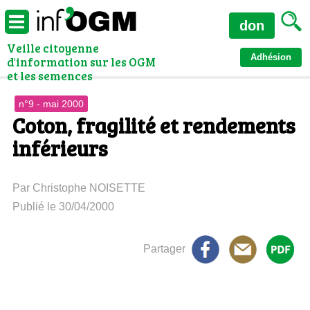
don
Veille citoyenne
Adhésion
d'information sur les OGM
et les semences
n°9 - mai 2000
Coton, fragilité et rendements
inférieurs
Par Christophe NOISETTE
Publié le 30/04/2000
Partager