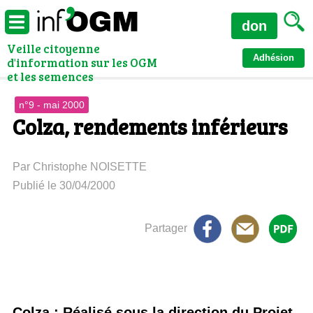
don
Veille citoyenne
Adhésion
d'information sur les OGM
et les semences
n°9 - mai 2000
Colza, rendements inférieurs
Par Christophe NOISETTE
Publié le 30/04/2000
Partager
Colza : Réalisé sous la direction du Projet