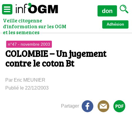
don
Veille citoyenne
Adhésion
d'information sur les OGM
et les semences
n°47 - novembre 2003
COLOMBIE – Un jugement
contre le coton Bt
Par Eric MEUNIER
Publié le 22/12/2003
Partager