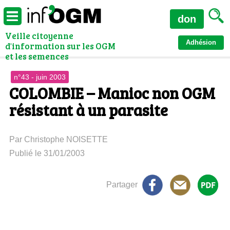
don
Veille citoyenne
Adhésion
d'information sur les OGM
et les semences
n°43 - juin 2003
COLOMBIE – Manioc non OGM
résistant à un parasite
Par Christophe NOISETTE
Publié le 31/01/2003
Partager