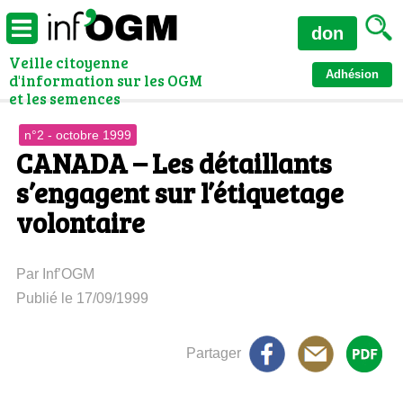
don
Veille citoyenne
Adhésion
d'information sur les OGM
et les semences
n°2 - octobre 1999
CANADA – Les détaillants
s’engagent sur l’étiquetage
volontaire
Par Inf’OGM
Publié le 17/09/1999
Partager