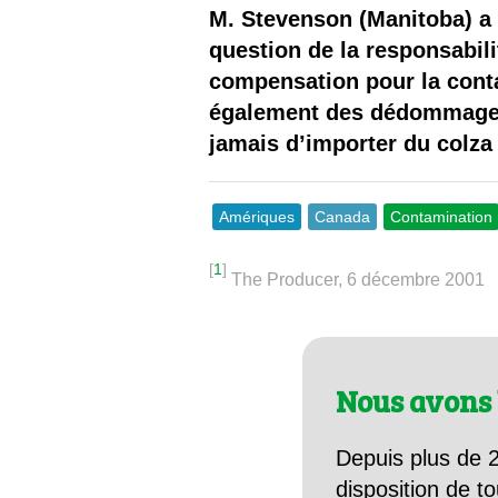
Les
M. Stevenson (Manitoba) a
question de la responsabil
Il 
compensation pour la conta
également des dédommageme
Que
jamais d’importer du colza
Amériques
Canada
Contamination
[
1
]
The Producer, 6 décembre 2001
Nous avons 
Depuis plus de 2
disposition de to