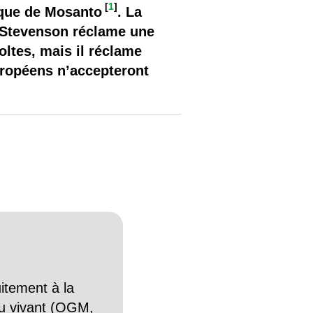
[
1
]
ique de Mosanto
. La
. Stevenson réclame une
ltes, mais il réclame
uropéens n’accepteront
itement à la
n du vivant (OGM,