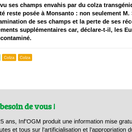
 brevets sur le vivant
 vu ses champs envahis par du colza transgén
ité reste posée à Monsanto : non seulement M
y a semence…. et semence
mination de ses champs et la perte de ses réco
nts supplémentaires car, déclare-t-il, les E
ls sont les avantages et les inconvénients des OGM ?
 contaminé.
Colza
Colza
besoin de vous !
5 ans, Inf’OGM produit une information mise gratu
utes et tous sur l’artificialisation et l’appropriatio