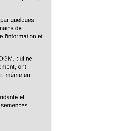
 par quelques
mains de
 l’information et
OGM, qui ne
tement, ont
Car, même en
endante et
es semences.