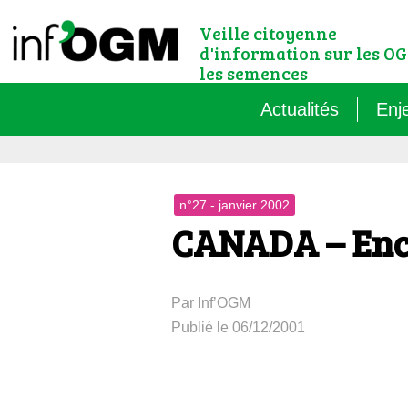
Veille citoyenne
d'information sur les OG
les semences
Actualités
Enj
Qu’
n°27 - janvier 2002
Règ
CANADA – Enco
Le 
Par Inf’OGM
Que
Publié le 06/12/2001
Que