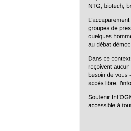
NTG, biotech, br
L’accaparement 
groupes de pres
quelques hommes 
au débat démocra
Dans ce context
reçoivent aucun r
besoin de vous -
accès libre, l’in
Soutenir Inf’OGM
accessible à tou