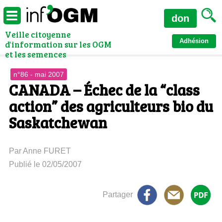
don
Veille citoyenne
Adhésion
d'information sur les OGM
et les semences
n°86 - mai 2007
CANADA – Échec de la “class
action” des agriculteurs bio du
Saskatchewan
Par Anne FURET
Publié le 02/05/2007
Partager