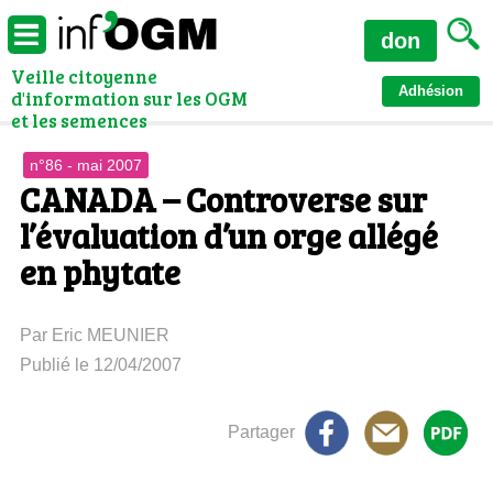
don
Veille citoyenne
Adhésion
d'information sur les OGM
et les semences
n°86 - mai 2007
CANADA – Controverse sur
l’évaluation d’un orge allégé
en phytate
Par Eric MEUNIER
Publié le 12/04/2007
Partager