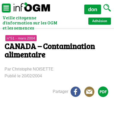
don
Veille citoyenne
Adhésion
d'information sur les OGM
et les semences
n°51 - mars 2004
CANADA – Contamination
alimentaire
Par Christophe NOISETTE
Publié le 20/02/2004
Partager