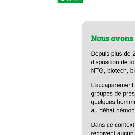
Nous avons 
Depuis plus de 2
disposition de to
NTG, biotech, br
L’accaparement 
groupes de pres
quelques hommes 
au débat démocra
Dans ce context
reçoivent aucun r