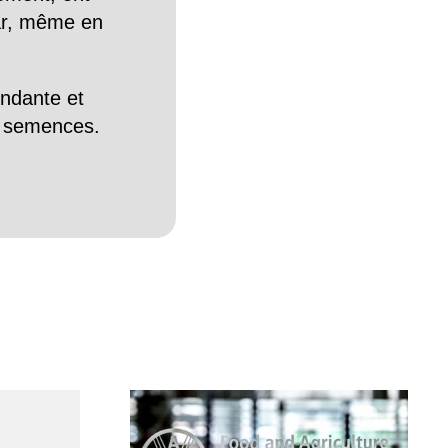
Car, même en
endante et
es semences.