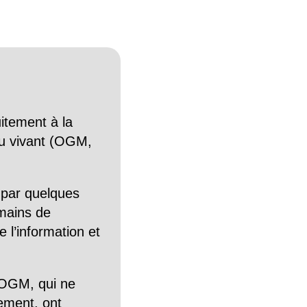
itement à la
n du vivant (OGM,
 par quelques
mains de
 l’information et
OGM, qui ne
tement, ont