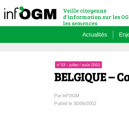
Veille citoyenne
d'information sur les OG
les semences
Actualités
Enj
Qu’
n°33 - juillet / août 2002
Règ
BELGIQUE – Ca
Le 
Par Inf’OGM
Que
Publié le 30/06/2002
Que