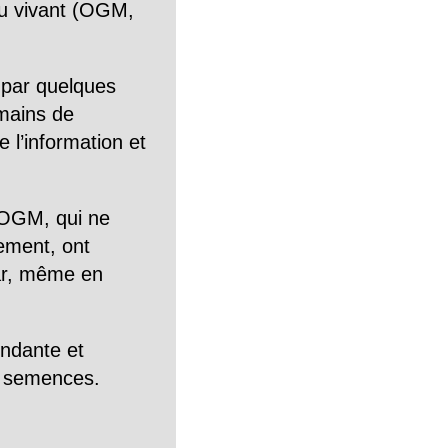
n du vivant (OGM,
 par quelques
mains de
 l’information et
OGM, qui ne
tement, ont
Car, même en
endante et
es semences.