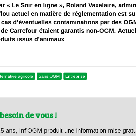
 brevets sur le vivant
ar « Le Soir en ligne », Roland Vaxelaire, admi
lou actuel en matière de réglementation est su
y a semence…. et semence
en cas d’éventuelles contaminations par des OG
s de Carrefour étaient garantis non-OGM. Actue
ls sont les avantages et les inconvénients des OGM ?
roduits issus d’animaux
lternative agricole
Sans OGM
Entreprise
besoin de vous !
5 ans, Inf’OGM produit une information mise gratu