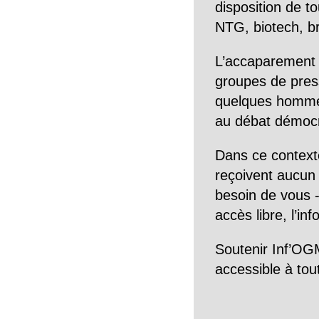
disposition de to
NTG, biotech, br
L’accaparement 
groupes de pres
quelques hommes 
au débat démocra
Dans ce context
reçoivent aucun r
besoin de vous -
accès libre, l’in
Soutenir Inf’OGM
accessible à tou