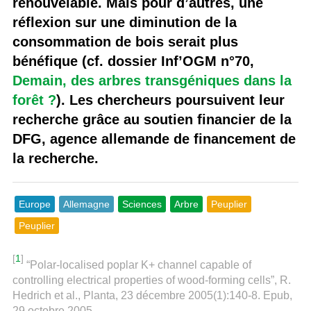
renouvelable. Mais pour d’autres, une
réflexion sur une diminution de la
consommation de bois serait plus
bénéfique (cf. dossier Inf’OGM n°70,
Demain, des arbres transgéniques dans la
forêt ?
). Les chercheurs poursuivent leur
recherche grâce au soutien financier de la
DFG, agence allemande de financement de
la recherche.
Europe
Allemagne
Sciences
Arbre
Peuplier
Peuplier
[
1
]
“Polar-localised poplar K+ channel capable of
controlling electrical properties of wood-forming cells”, R.
Hedrich et al., Planta, 23 décembre 2005(1):140-8. Epub,
29 octobre 2005