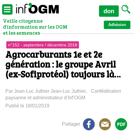
don
Veille citoyenne
Adhésion
d'information sur les OGM
et les semences
n°152 - septembre / décembre 2018
Agrocarburants 1e et 2e
génération : le groupe Avril
(ex-Sofiprotéol) toujours là…
Par Jean-Luc Juthier Jean-Luc Juthier, Confédération
paysanne et administrateur d’Inf’OGM
Publié le 18/01/2019
Partager