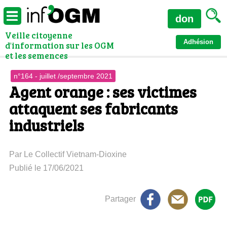
don
Veille citoyenne
Adhésion
d'information sur les OGM
et les semences
n°164 - juillet /septembre 2021
Agent orange : ses victimes
attaquent ses fabricants
industriels
Par Le Collectif Vietnam-Dioxine
Publié le 17/06/2021
Partager