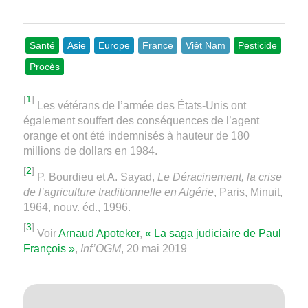
Santé
Asie
Europe
France
Viêt Nam
Pesticide
Procès
[
1
]
Les vétérans de l’armée des États-Unis ont
également souffert des conséquences de l’agent
orange et ont été indemnisés à hauteur de 180
millions de dollars en 1984.
[
2
]
P. Bourdieu et A. Sayad,
Le Déracinement, la crise
de l’agriculture traditionnelle en Algérie
, Paris, Minuit,
1964, nouv. éd., 1996.
[
3
]
Voir
Arnaud Apoteker
,
« La saga judiciaire de Paul
François »
,
Inf’OGM
, 20 mai 2019