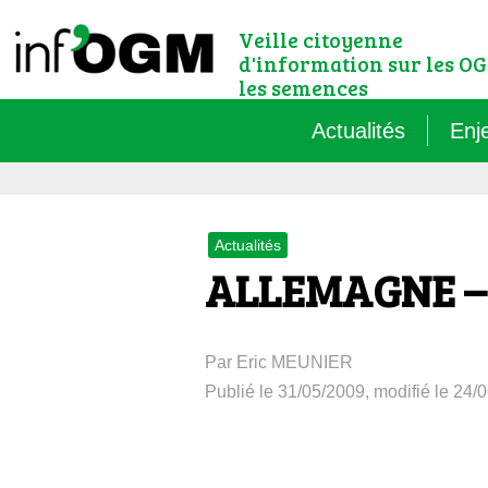
Veille citoyenne
d'information sur les OG
les semences
Actualités
Enj
Qu’
Actualités
Règ
ALLEMAGNE – L
Le 
Par Eric MEUNIER
Que
Publié le 31/05/2009, modifié le 24/
Que