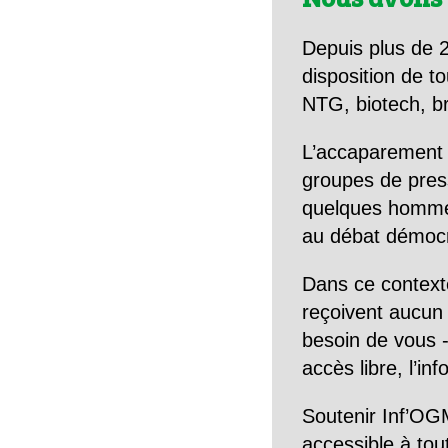
Depuis plus de 2
disposition de to
NTG, biotech, br
L’accaparement 
groupes de pres
quelques hommes 
au débat démocra
Dans ce context
reçoivent aucun r
besoin de vous -
accès libre, l’in
Soutenir Inf’OGM
accessible à tou