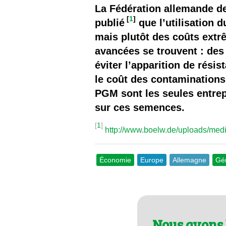
Les
La Fédération allemande d
[
1
]
publié
que l’utilisation 
Il 
mais plutôt des coûts extrê
avancées se trouvent : des
Que
éviter l’apparition de rési
le coût des contaminations
PGM sont les seules entrep
sur ces semences.
[
1
]
http://www.boelw.de/uploads/me
Économie
Europe
Allemagne
Gén
Nous avons 