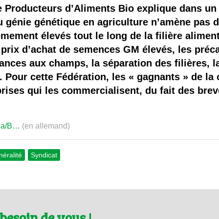
 brevets sur le vivant
e Producteurs d’Aliments Bio explique dans u
du génie génétique en agriculture n’amène pas
y a semence…. et semence
mement élevés tout le long de la filière alimen
 prix d’achat de semences GM élevés, les préc
ls sont les avantages et les inconvénients des OGM ?
stances aux champs, la séparation des filières, 
. Pour cette Fédération, les « gagnants » de la
rises qui les commercialisent, du fait des brev
dia/B…
(en allemand)
éralité
Syndicat
besoin de vous !