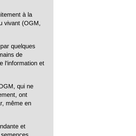
itement à la
n du vivant (OGM,
 par quelques
mains de
 l’information et
OGM, qui ne
tement, ont
Car, même en
endante et
es semences.