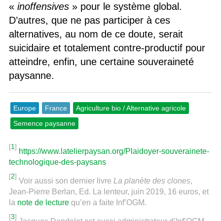
«
inoffensives
» pour le système global.
D’autres, que ne pas participer à ces
alternatives, au nom de ce doute, serait
suicidaire et totalement contre-productif pour
atteindre, enfin, une certaine souveraineté
paysanne.
Europe
France
Agriculture bio / Alternative agricole
Semence paysanne
[
1
]
https://www.latelierpaysan.org/Plaidoyer-souverainete-
technologique-des-paysans
[
2
]
Voir aussi son dernier livre
La planète des clones
,
Jean-Pierre Berlan, Ed. La lenteur, juin 2019, 16 euros, et
la
note de lecture
qu’en a faite Inf’OGM.
[
3
]