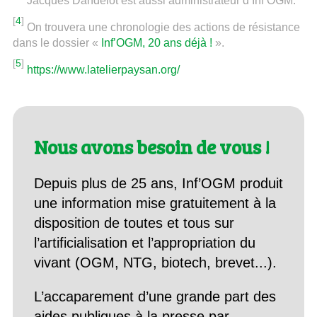
Jacques Dandelot est aussi administrateur d’Inf’OGM.
[
4
]
On trouvera une chronologie des actions de résistance
dans le dossier «
Inf’OGM, 20 ans déjà !
».
[
5
]
https://www.latelierpaysan.org/
Nous avons besoin de vous !
Depuis plus de 25 ans, Inf’OGM produit
une information mise gratuitement à la
disposition de toutes et tous sur
l’artificialisation et l’appropriation du
vivant (OGM, NTG, biotech, brevet...).
L’accaparement d’une grande part des
aides publiques à la presse par