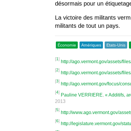
désormais pour un étiquetage 
La victoire des militants ver
militants de tout un pays.
Économie
Amériques
Etats-Unis
[
1
]
http://ago.vermont.gov/assets
[
2
]
http://ago.vermont.gov/assets/
[
3
]
http://ago.vermont.gov/focus/cons
[
4
]
Pauline VERRIERE
,
« Additifs, 
2013
[
5
]
http://www.ago.vermont.gov/a
[
6
]
http://legislature.vermont.gov/sta