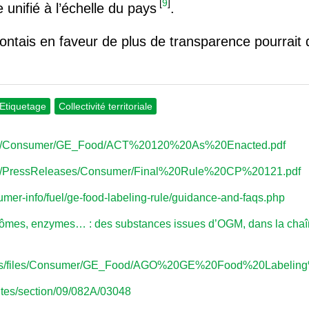
[
9
]
unifié à l’échelle du pays
.
montais en faveur de plus de transparence pourrait 
Etiquetage
Collectivité territoriale
/files/Consumer/GE_Food/ACT%20120%20As%20Enacted.pdf
files/PressReleases/Consumer/Final%20Rule%20CP%20121.pdf
umer-info/fuel/ge-food-labeling-rule/guidance-and-faqs.php
arômes, enzymes… : des substances issues d’OGM, dans la chaî
ssets/files/Consumer/GE_Food/AGO%20GE%20Food%20Labeli
tutes/section/09/082A/03048