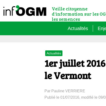
Veille citoyenne
d'information sur les OG
les semences
Actualités
Enj
Qu’
Actualités
Règ
1er juillet 201
Le 
le Vermont
Que
Par Pauline VERRIERE
Que
Publié le 01/07/2016, modifié le 09/