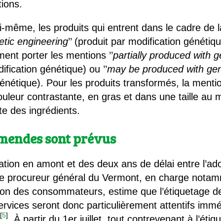
tions.
i-même, les produits qui entrent dans le cadre de 
etic engineering
’’ (produit par modification génétiq
nt porter les mentions ’’
partially produced with 
ification génétique) ou ’’
may be produced with gen
énétique). Pour les produits transformés, la mention
uleur contrastante, en gras et dans une taille au 
ste des ingrédients.
 amendes sont prévus
tion en amont et des deux ans de délai entre l’ado
le procureur général du Vermont, en charge notam
tion des consommateurs, estime que l’étiquetage de
s services seront donc particulièrement attentifs im
[
5
]
. À partir du 1er juillet, tout contrevenant à l’