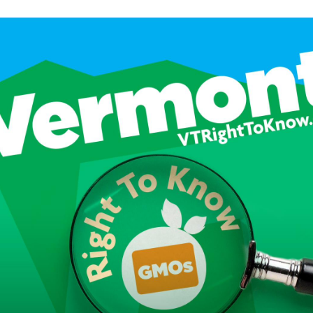
 brevets sur le vivant
y a semence…. et semence
ls sont les avantages et les inconvénients des OGM ?