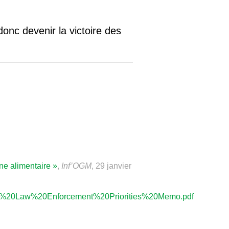
donc devenir la victoire des
ne alimentaire »
,
Inf’OGM
, 29 janvier
ng%20Law%20Enforcement%20Priorities%20Memo.pdf