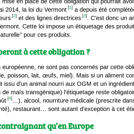
a mise en place de cette obligation qui pourrait avo
[
1
]
i 2014, la loi du Vermont
a depuis été complété
[
2
]
[
3
]
eurs
et des lignes directrices
. C’est donc un a
Vermont. Cette loi impose un étiquetage des prod
’naturelle’’ pour ces produits.
eront à cette obligation ?
on européenne, ne sont pas concernés par cette obl
, poisson, lait, œufs, miel). Mais si un aliment c
uit issu d’un animal nourri aux OGM et un ingrédi
 de maïs transgénique) l’étiquetage reste obligatoi
[
4
]
oût
…), alcool, nourriture médicale (prescrite dans
nté), restaurant… sont autant d’exception à cet ét
contraignant qu’en Europe