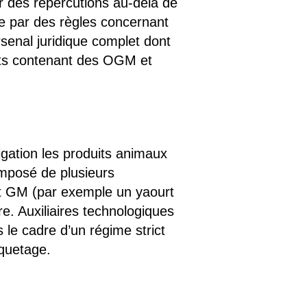
ir des répercutions au-delà de
e par des règles concernant
rsenal juridique complet dont
uits contenant des OGM et
igation les produits animaux
omposé de plusieurs
ent GM (par exemple un yaourt
re. Auxiliaires technologiques
 le cadre d’un régime strict
iquetage.