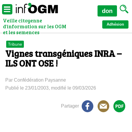
don
Veille citoyenne
Adhésion
d'information sur les OGM
et les semences
Tribune
Vignes transgéniques INRA –
ILS ONT OSE !
Par Confédération Paysanne
Publié le 23/01/2003, modifié le 09/03/2026
Partager