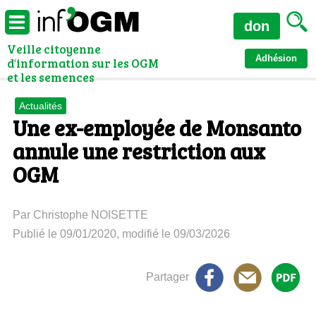
don
Veille citoyenne
Adhésion
d'information sur les OGM
et les semences
Actualités
Une ex-employée de Monsanto
annule une restriction aux
OGM
Par Christophe NOISETTE
Publié le 09/01/2020, modifié le 09/03/2026
Partager