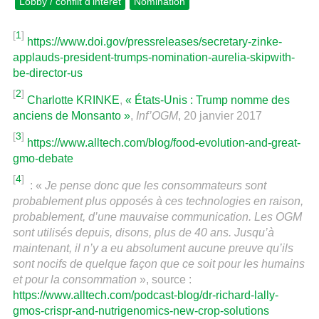
Lobby / conflit d’intérêt
Nomination
[
1
]
https://www.doi.gov/pressreleases/secretary-zinke-
applauds-president-trumps-nomination-aurelia-skipwith-
be-director-us
[
2
]
Charlotte KRINKE
,
« États-Unis : Trump nomme des
anciens de Monsanto »
,
Inf’OGM
, 20 janvier 2017
[
3
]
https://www.alltech.com/blog/food-evolution-and-great-
gmo-debate
[
4
]
: «
Je pense donc que les consommateurs sont
probablement plus opposés à ces technologies en raison,
probablement, d’une mauvaise communication. Les OGM
sont utilisés depuis, disons, plus de 40 ans. Jusqu’à
maintenant, il n’y a eu absolument aucune preuve qu’ils
sont nocifs de quelque façon que ce soit pour les humains
et pour la consommation
», source :
https://www.alltech.com/podcast-blog/dr-richard-lally-
gmos-crispr-and-nutrigenomics-new-crop-solutions