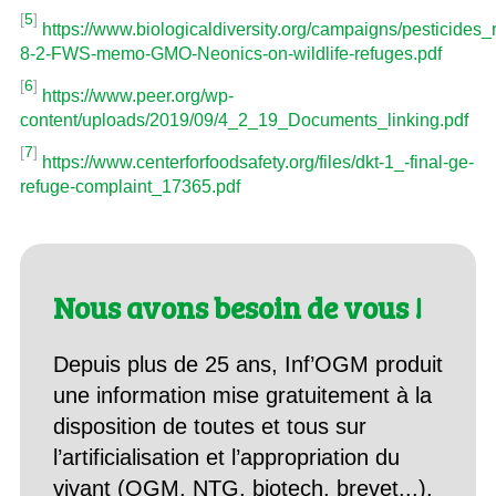
[
5
]
https://www.biologicaldiversity.org/campaigns/pesticides_
8-2-FWS-memo-GMO-Neonics-on-wildlife-refuges.pdf
[
6
]
https://www.peer.org/wp-
content/uploads/2019/09/4_2_19_Documents_linking.pdf
[
7
]
https://www.centerforfoodsafety.org/files/dkt-1_-final-ge-
refuge-complaint_17365.pdf
Nous avons besoin de vous !
Depuis plus de 25 ans, Inf’OGM produit
une information mise gratuitement à la
disposition de toutes et tous sur
l’artificialisation et l’appropriation du
vivant (OGM, NTG, biotech, brevet...).