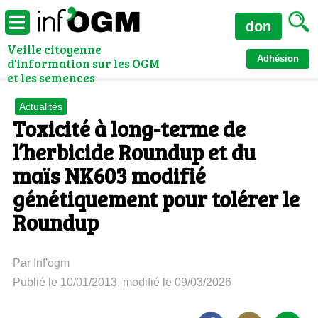
don
Veille citoyenne
Adhésion
d'information sur les OGM
et les semences
Actualités
Toxicité à long-terme de
l’herbicide Roundup et du
maïs NK603 modifié
génétiquement pour tolérer le
Roundup
Par Inf'ogm
Publié le 10/01/2013, modifié le 09/03/2026